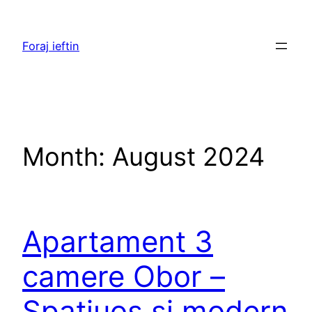
Skip
to
Foraj ieftin
content
Month:
August 2024
Apartament 3
camere Obor –
Spatiuos si modern