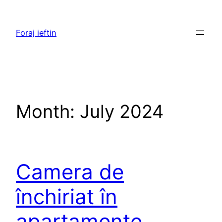
Skip
to
Foraj ieftin
content
Month:
July 2024
Camera de
închiriat în
apartamente